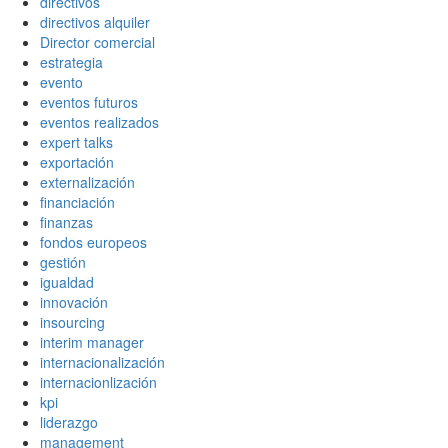
directivos
directivos alquiler
Director comercial
estrategia
evento
eventos futuros
eventos realizados
expert talks
exportación
externalización
financiación
finanzas
fondos europeos
gestión
igualdad
innovación
insourcing
interim manager
internacionalización
internacionlización
kpi
liderazgo
management